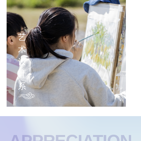
艺
术
设
计
系
APPRECIATION