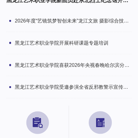
黑龙江艺术职业学院新团员赴东北烈士纪念馆开展
研学暨入团仪式
2026年度“艺镜筑梦智创未来”龙江文旅 摄影综合技能
培训班圆满举办
黑龙江艺术职业学院开展科研课题专题培训
黑龙江艺术职业学院喜获2026年央视春晚哈尔滨分会
场感谢信
黑龙江艺术职业学院受邀参演全省反邪教警示宣传文
艺汇演