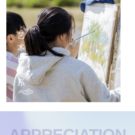
艺
术
设
计
系
APPRECIATION