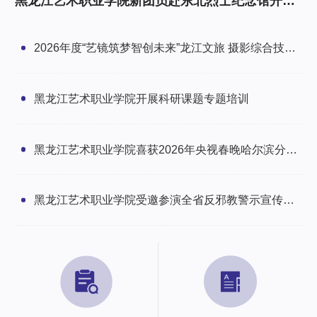
黑龙江艺术职业学院新团员赴东北烈士纪念馆开展
研学暨入团仪式
2026年度“艺镜筑梦智创未来”龙江文旅 摄影综合技能
培训班圆满举办
黑龙江艺术职业学院开展科研课题专题培训
黑龙江艺术职业学院喜获2026年央视春晚哈尔滨分会
场感谢信
黑龙江艺术职业学院受邀参演全省反邪教警示宣传文
艺汇演