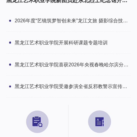
黑龙江艺术职业学院新团员赴东北烈士纪念馆开展
研学暨入团仪式
2026年度“艺镜筑梦智创未来”龙江文旅 摄影综合技能
培训班圆满举办
黑龙江艺术职业学院开展科研课题专题培训
黑龙江艺术职业学院喜获2026年央视春晚哈尔滨分会
场感谢信
黑龙江艺术职业学院受邀参演全省反邪教警示宣传文
艺汇演