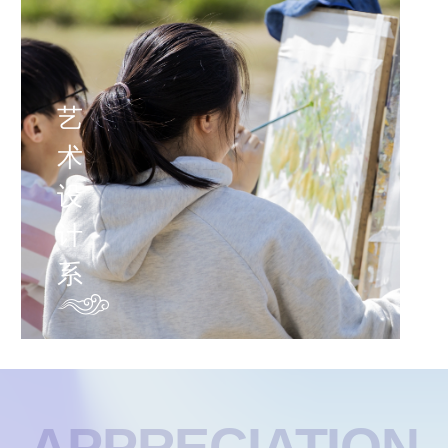
艺
术
设
计
系
APPRECIATION