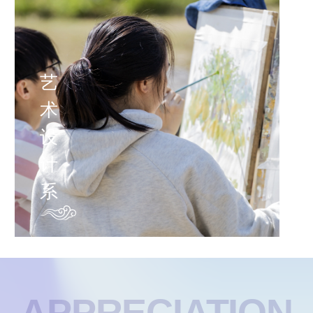
戏
剧
影
视
APPRECIATION