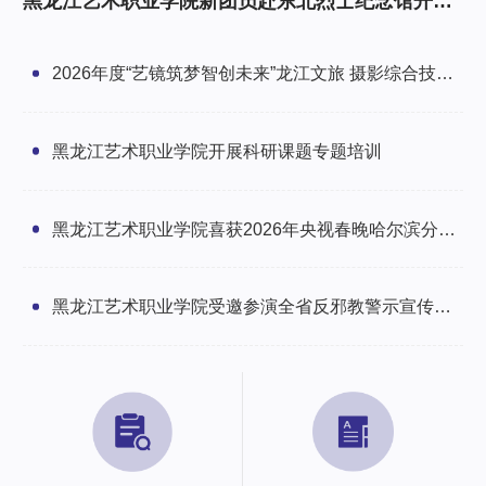
黑龙江艺术职业学院新团员赴东北烈士纪念馆开展
研学暨入团仪式
2026年度“艺镜筑梦智创未来”龙江文旅 摄影综合技能
培训班圆满举办
黑龙江艺术职业学院开展科研课题专题培训
黑龙江艺术职业学院喜获2026年央视春晚哈尔滨分会
场感谢信
黑龙江艺术职业学院受邀参演全省反邪教警示宣传文
艺汇演