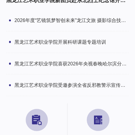
黑龙江艺术职业学院新团员赴东北烈士纪念馆开展
研学暨入团仪式
2026年度“艺镜筑梦智创未来”龙江文旅 摄影综合技能
培训班圆满举办
黑龙江艺术职业学院开展科研课题专题培训
黑龙江艺术职业学院喜获2026年央视春晚哈尔滨分会
场感谢信
黑龙江艺术职业学院受邀参演全省反邪教警示宣传文
艺汇演