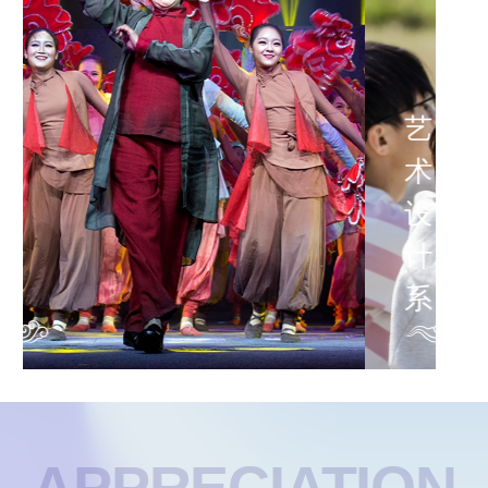
艺
术
设
计
系
APPRECIATION