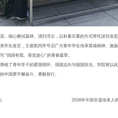
花，细心擦拭墓碑、清扫浮尘，以朴素庄重的方式寄托深切哀思
表学生发言，王俊凯同学号召广大青年学生传承英雄精神、激扬
 “强国有我、请党放心” 的青春篇章。
厚植了青年学子的爱国情怀、强国志向与报国担当。学院将以此
的中国梦不懈奋斗、勇毅前行。
出
2026年中国非遗传承