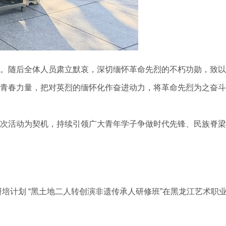
。随后全体人员肃立默哀，深切缅怀革命先烈的不朽功勋，致以
青春力量，把对英烈的缅怀化作奋进动力，将革命先烈为之奋斗
次活动为契机，持续引领广大青年学子争做时代先锋、民族脊梁
人研培计划 “黑土地二人转创演非遗传承人研修班”在黑龙江艺术职