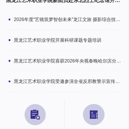
黑龙江艺术职业学院新团员赴东北烈士纪念馆开展
研学暨入团仪式
2026年度“艺镜筑梦智创未来”龙江文旅 摄影综合技能
培训班圆满举办
黑龙江艺术职业学院开展科研课题专题培训
黑龙江艺术职业学院喜获2026年央视春晚哈尔滨分会
场感谢信
黑龙江艺术职业学院受邀参演全省反邪教警示宣传文
艺汇演