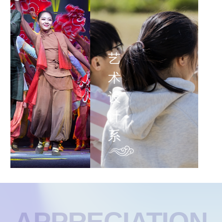
艺
术
设
计
系
APPRECIATION