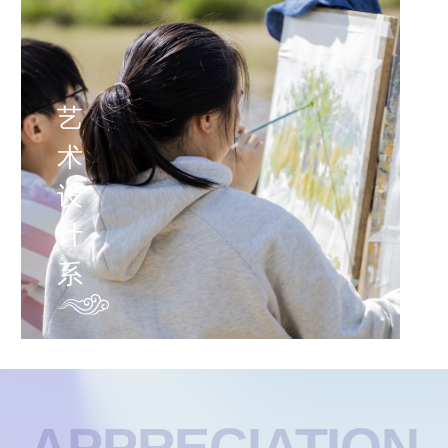
艺
术
设
计
系
APPRECIATION