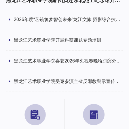
黑龙江艺术职业学院新团员赴东北烈士纪念馆开展
研学暨入团仪式
2026年度“艺镜筑梦智创未来”龙江文旅 摄影综合技能
培训班圆满举办
黑龙江艺术职业学院开展科研课题专题培训
黑龙江艺术职业学院喜获2026年央视春晚哈尔滨分会
场感谢信
黑龙江艺术职业学院受邀参演全省反邪教警示宣传文
艺汇演