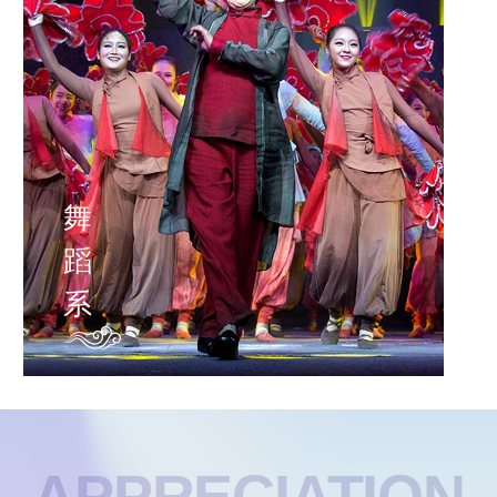
舞
蹈
系
APPRECIATION