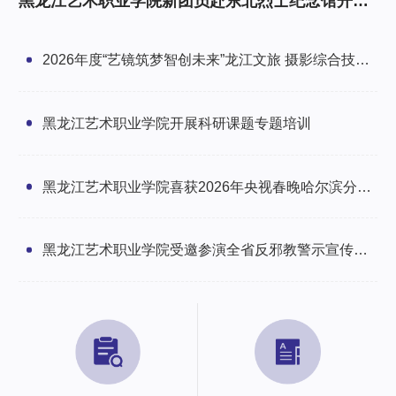
黑龙江艺术职业学院新团员赴东北烈士纪念馆开展
研学暨入团仪式
2026年度“艺镜筑梦智创未来”龙江文旅 摄影综合技能
培训班圆满举办
黑龙江艺术职业学院开展科研课题专题培训
黑龙江艺术职业学院喜获2026年央视春晚哈尔滨分会
场感谢信
黑龙江艺术职业学院受邀参演全省反邪教警示宣传文
艺汇演